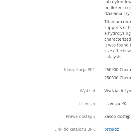
lub dyfundowa
podłożem i o
działania czy
Titanium diox
supports of t
a hydrolyzing
characterized
It was found 
size effects 
catalysts.
Klasyfikacja PKT
250900 Chemi
250000 Chem
Wydział
Wydział Inżyn
Licencja
Licencja PK
Prawa dostępu
Zasób dostęp
Link do katalogu BPK
przejdź