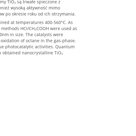
my TiO₂ są trwałe spieczone z
wnież wysoką aktywność mimo
w po okresie roku od ich otrzymania.
cined at temperatures 400-560°C. As
-gel methods HCI/CH₃COOH were used as
0nm in size. The catalysts were
 oxidation of octane in the gas-phase.
que photocatalytic activities. Quantum
on obtained nanocrystalline TiO₂