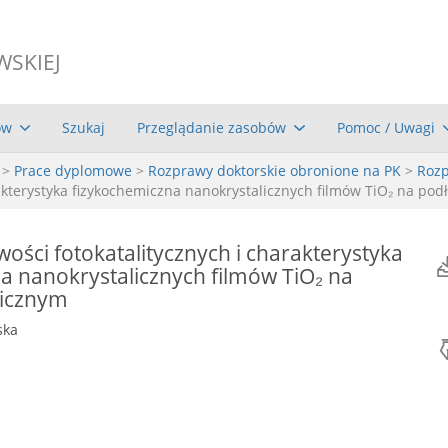
WSKIEJ
ów
Szukaj
Przeglądanie zasobów
Pomoc / Uwagi
>
Prace dyplomowe
>
Rozprawy doktorskie obronione na PK
>
Rozp
rakterystyka fizykochemiczna nanokrystalicznych filmów TiO₂ na po
ości fotokatalitycznych i charakterystyka
a nanokrystalicznych filmów TiO₂ na
icznym
ska