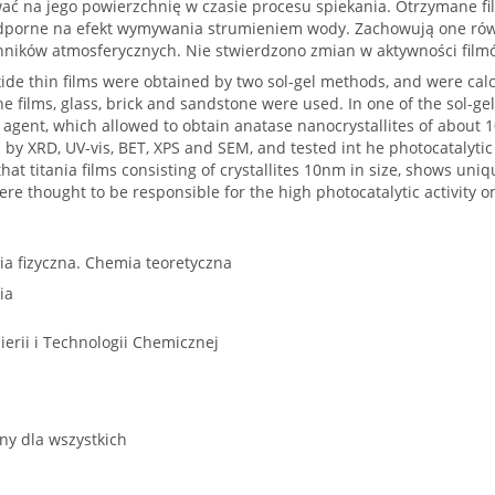
ć na jego powierzchnię w czasie procesu spiekania. Otrzymane fil
dporne na efekt wymywania strumieniem wody. Zachowują one ró
nników atmosferycznych. Nie stwierdzono zmian w aktywności filmó
ide thin films were obtained by two sol-gel methods, and were cal
he films, glass, brick and sandstone were used. In one of the sol
 agent, which allowed to obtain anatase nanocrystallites of about 1
 by XRD, UV-vis, BET, XPS and SEM, and tested int he photocatalytic
that titania films consisting of crystallites 10nm in size, shows uni
were thought to be responsible for the high photocatalytic activity 
a fizyczna. Chemia teoretyczna
ia
ierii i Technologii Chemicznej
ny dla wszystkich