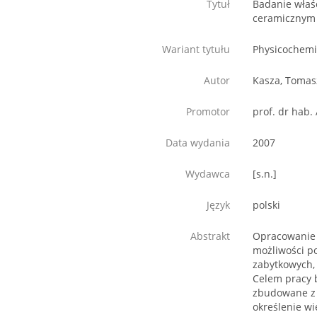
Tytuł
Badanie właśc
ceramicznym
Wariant tytułu
Physicochemic
Autor
Kasza, Tomas
Promotor
prof. dr hab.
Data wydania
2007
Wydawca
[s.n.]
Język
polski
Abstrakt
Opracowanie t
możliwości po
zabytkowych, 
Celem pracy b
zbudowane z 
określenie wi