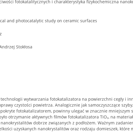
iwości fotokatalitycznych i charakterystyka fizykochemiczna nanok
al and photocatalytic study on ceramic surfaces
z
 Andrzej Stokłosa
echnologii wytwarzania fotokatalizatora na powierzchni cegły i i
prawy czystości powietrza. Analogicznie jak samoczyszczące szyby
pokryte fotokatalizatorem, powinny ulegać w znacznie mniejszym s
yło otrzymanie aktywnych filmów fotokatalizatora TiO₂, na materia
nanokrystalitów dobrze związanych z podłożem. Ważnym zadanie
elkości uzyskanych nanokrystalitów oraz rodzaju domieszek, które