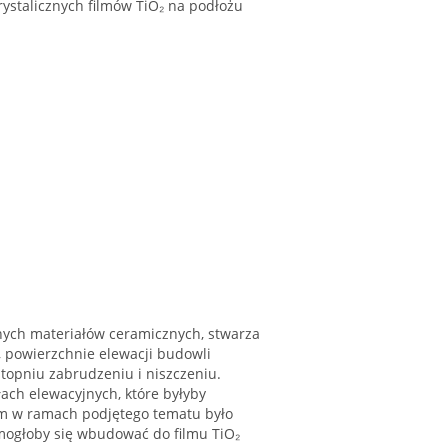
rystalicznych filmów TiO₂ na podłożu
nnych materiałów ceramicznych, stwarza
, powierzchnie elewacji budowli
topniu zabrudzeniu i niszczeniu.
łach elewacyjnych, które byłyby
m w ramach podjętego tematu było
 mogłoby się wbudować do filmu TiO₂