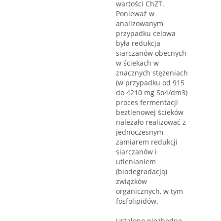
wartości ChZT.
Ponieważ w
analizowanym
przypadku celowa
była redukcja
siarczanów obecnych
w ściekach w
znacznych stężeniach
(w przypadku od 915
do 4210 mg So4/dm3)
proces fermentacji
beztlenowej ścieków
należało realizować z
jednoczesnym
zamiarem redukcji
siarczanów i
utlenianiem
(biodegradacją)
związków
organicznych, w tym
fosfolipidów.
Ustalono niezbędne