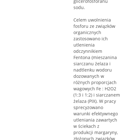
glicerofosforanu
sodu.
Celem uwolnienia
fosforu ze związków
organicznych
zastosowano ich
utlenienia
odczynnikiem
Fentona (mieszanina
siarczanu żelaza i
nadtlenku wodoru
dozowanych w
różnych proporcjach
wagowych Fe : H2O2
(1:3 i 1:2) i siarczanem
żelaza (PIX). W pracy
sprecyzowano
warunki efektywnego
utleniania zawartych
w ściekach z
produkcji margaryny,
złożonych związków