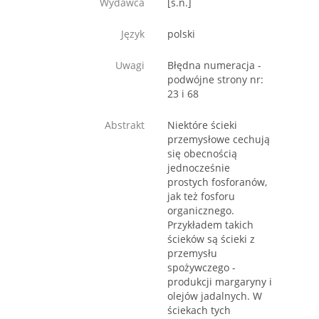
Wydawca
[s.n.]
Język
polski
Uwagi
Błędna numeracja -
podwójne strony nr:
23 i 68
Abstrakt
Niektóre ścieki
przemysłowe cechują
się obecnością
jednocześnie
prostych fosforanów,
jak też fosforu
organicznego.
Przykładem takich
ścieków są ścieki z
przemysłu
spożywczego -
produkcji margaryny i
olejów jadalnych. W
ściekach tych