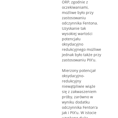
ORP, zgodnie z
oczekiwaniami,
możliwe było przy
zastosowaniu
odczynnika Fentona.
Uzyskanie tak
wysokiej wartości
potencjału
oksydacyjno
redukcyjnego możliwe
jednak było także przy
zastosowaniu PIX'u.
Mierzony potencjał
oksydacyjno-
redukcyjny
niewątpliwie wiąże
się z zakwaszeniem
próby, zarówno w
wyniku dodatku
odczynnika Fenton'a
jak i PIX'u. W istocie
uzyskano dużą