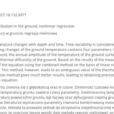
XCT.18.132.8971
ibution in the ground, nonlinear regression
ry w gruncie, regresja nieliniowa
rature changes with depth and time. Time variability is considere
ing changes of the ground temperature contains four parameters: 
ound, the annual amplitude of the temperature of the ground surfa
hermal diffusivity of the ground. Based on the results of the meas
 the equation using the combined method on the basis of linear reg
This method, however, leads to an ambiguous value of the thermal d
ion method gives much better results, leading to obtaining precis
e equation.
tu zmienia się z głębokością oraz w czasie. Zmienność czasowa 
 temperatury gruntu zawiera cztery parametry: średnioroczną tem
atury powierzchni gruntu, kąt fazowy oraz dyfuzyjność cieplną g
w literaturze wyznaczono parametry równania kombinowaną metodą 
turze. Metoda ta prowadzi jednak do otrzymania niejednoznacznej w
zono, że znacznie lepsze wyniki daje metoda regresji nieliniowej, 