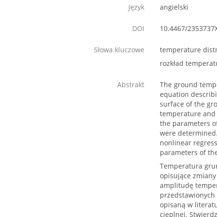
Język
angielski
DOI
10.4467/2353737
Słowa kluczowe
temperature distr
rozkład temperatu
Abstrakt
The ground tempe
equation describ
surface of the gr
temperature and t
the parameters of
were determined. 
nonlinear regress
parameters of th
Temperatura grun
opisujące zmiany
amplitudę temper
przedstawionych 
opisaną w litera
cieplnej. Stwierd