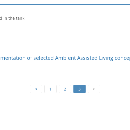
d in the tank
ementation of selected Ambient Assisted Living concep
<
1
2
3
>