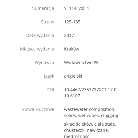
Numeracja
Y. 114, vol. 1
Strony
125-135
Data wydania
2017
Miejsce wydania
Kraków
Wydawca
Wydawnictwo PK
Język
angielski
DOI
10.4467/2353737XCT.17.0
10.6107
Słowa kluczowe
wastewater composition,
solids, wet wipes, clogging
skład ścieków, ciała stałe,
chusteczki nawilżane,
niedrożność