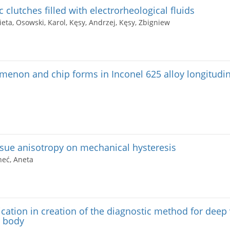
c clutches filled with electrorheological fluids
bieta, Osowski, Karol, Kęsy, Andrzej, Kęsy, Zbigniew
enon and chip forms in Inconel 625 alloy longitudin
issue anisotropy on mechanical hysteresis
neć, Aneta
cation in creation of the diagnostic method for deep
e body