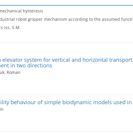
 mechanical hysteresis
dustrial robot gripper mechanism according to the assumed functio
s iss. 5-M
 elevator system for vertical and horizontal transpo
ent in two directions
zuk, Roman
bility behaviour of simple biodynamic models used in 
in