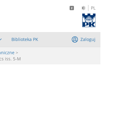
PL
Biblioteka PK
Zaloguj
hniczne
>
cs iss. 5-M