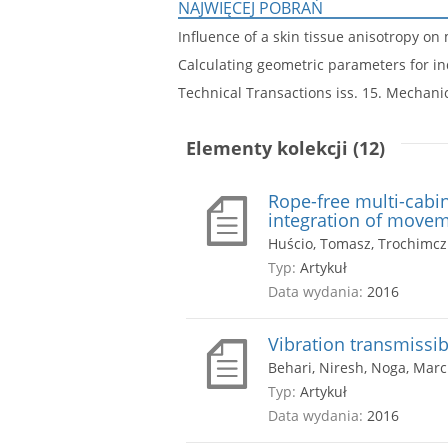
NAJWIĘCEJ POBRAŃ
Influence of a skin tissue anisotropy on
Calculating geometric parameters for in
Technical Transactions iss. 15. Mechanic
Elementy kolekcji (12)
Rope-free multi-cabin
integration of movem
Huścio, Tomasz, Trochimc
Typ:
Artykuł
Data wydania:
2016
Vibration transmissi
Behari, Niresh, Noga, Marc
Typ:
Artykuł
Data wydania:
2016