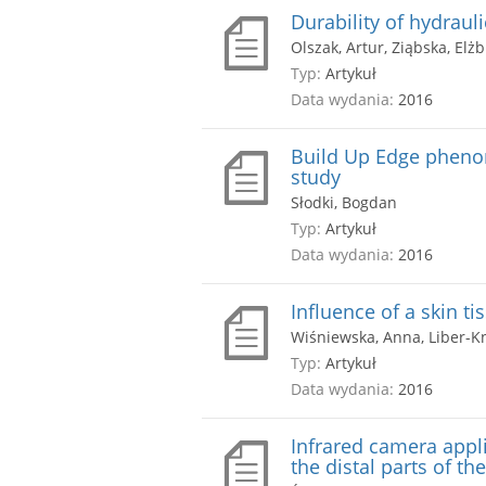
Durability of hydrauli
Olszak, Artur, Ziąbska, Elż
Typ:
Artykuł
Data wydania:
2016
Build Up Edge phenom
study
Słodki, Bogdan
Typ:
Artykuł
Data wydania:
2016
Influence of a skin t
Wiśniewska, Anna, Liber-K
Typ:
Artykuł
Data wydania:
2016
Infrared camera appli
the distal parts of th