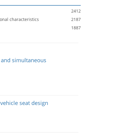
2412
nal characteristics
2187
1887
rt and simultaneous
vehicle seat design