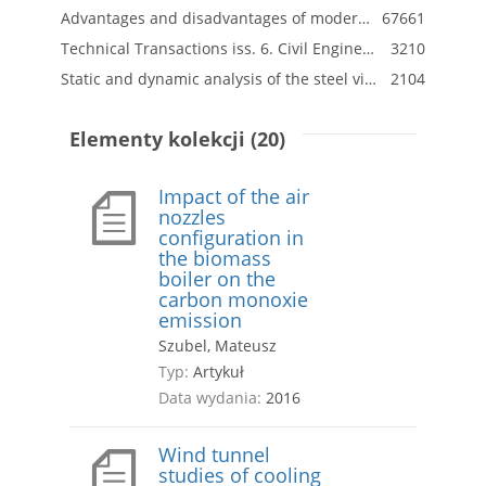
Advantages and disadvantages of modern methods of construction used for modular schools in Slovakia
67661
Technical Transactions iss. 6. Civil Engineering iss. 1-B
3210
Static and dynamic analysis of the steel viewing platform
2104
Elementy kolekcji (20)
Impact of the air
nozzles
configuration in
the biomass
boiler on the
carbon monoxie
emission
Szubel, Mateusz
Typ:
Artykuł
Data wydania:
2016
Wind tunnel
studies of cooling