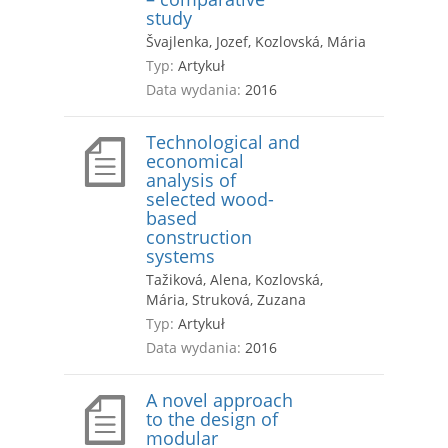
study
Švajlenka, Jozef, Kozlovská, Mária
Typ:
Artykuł
Data wydania:
2016
Technological and
economical
analysis of
selected wood-
based
construction
systems
Tažiková, Alena, Kozlovská,
Mária, Struková, Zuzana
Typ:
Artykuł
Data wydania:
2016
A novel approach
to the design of
modular