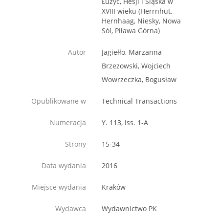
Łużyc, Hesji i Śląska w
XVIII wieku (Herrnhut,
Hernhaag, Niesky, Nowa
Sól, Piława Górna)
Autor
Jagiełło, Marzanna
Brzezowski, Wojciech
Wowrzeczka, Bogusław
Opublikowane w
Technical Transactions
Numeracja
Y. 113, iss. 1-A
Strony
15-34
Data wydania
2016
Miejsce wydania
Kraków
Wydawca
Wydawnictwo PK