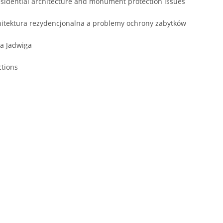
esidential architecture and monument protection issues
hitektura rezydencjonalna a problemy ochrony zabytków
na Jadwiga
ctions