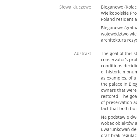
Słowa kluczowe
Bieganowo (Kołac
Wielkopolskie Pro
Poland residentia
Bieganowo (gmina
województwo wielk
architektura rez
Abstrakt
The goal of this 
conservator’s pro
conditions decidi
of historic monum
as examples, of a
the palace in Bie
owners that were 
restored. The goal
of preservation ac
fact that both bu
Na podstawie dwó
wobec obiektów a
uwarunkowań decy
oraz brak regulac