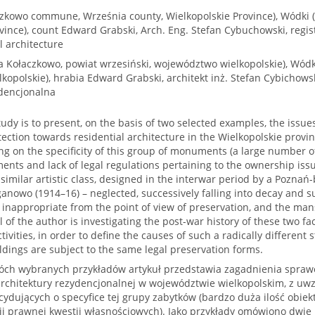
zkowo commune, Września county, Wielkopolskie Province), Wódki
vince), count Edward Grabski, Arch. Eng. Stefan Cybuchowski, regis
l architecture
 Kołaczkowo, powiat wrzesiński, województwo wielkopolskie), Wódki
opolskie), hrabia Edward Grabski, architekt inż. Stefan Cybichowsk
ydencjonalna
study is to present, on the basis of two selected examples, the issu
tection towards residential architecture in the Wielkopolskie provin
ng on the specificity of this group of monuments (a large number of
ents and lack of legal regulations pertaining to the ownership is
 similar artistic class, designed in the interwar period by a Poznań
ganowo (1914–16) – neglected, successively falling into decay and su
inappropriate from the point of view of preservation, and the mans
 of the author is investigating the post-war history of these two faci
tivities, in order to define the causes of such a radically different 
ildings are subject to the same legal preservation forms.
ch wybranych przykładów artykuł przedstawia zagadnienia spraw
rchitektury rezydencjonalnej w województwie wielkopolskim, z uw
dujących o specyfice tej grupy zabytków (bardzo duża ilość obiek
ji prawnej kwestii własnościowych). Jako przykłady omówiono dwie