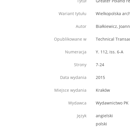
Tytuł
Greater Poland r
Wariant tytułu
Wielkopolska arc
Autor
Białkiewicz, Joan
Opublikowane w
Technical Transa
Numeracja
Y. 112, iss. 6-A
Strony
7-24
Data wydania
2015
Miejsce wydania
Kraków
Wydawca
Wydawnictwo PK
Język
angielski
polski