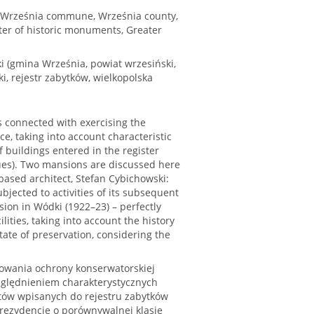
 (Września commune, Września county,
ter of historic monuments, Greater
 (gmina Września, powiat wrzesiński,
i, rejestr zabytków, wielkopolska
es connected with exercising the
ce, taking into account characteristic
 buildings entered in the register
sues). Two mansions are discussed here
-based architect, Stefan Cybichowski:
bjected to activities of its subsequent
ion in Wódki (1922–23) – perfectly
lities, taking into account the history
state of preservation, considering the
owania ochrony konserwatorskiej
zględnieniem charakterystycznych
tów wpisanych do rejestru zabytków
 rezydencje o porównywalnej klasie