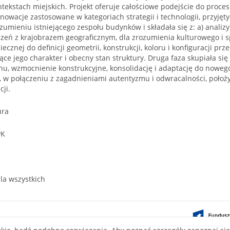
tekstach miejskich. Projekt oferuje całościowe podejście do proce
nowacje zastosowane w kategoriach strategii i technologii, przyjęty
ozumieniu istniejącego zespołu budynków i składała się z: a) analiz
czeń z krajobrazem geograficznym, dla zrozumienia kulturowego i s
ecznej do definicji geometrii, konstrukcji, koloru i konfiguracji p
ące jego charakter i obecny stan struktury. Druga faza skupiała się
nu, wzmocnienie konstrukcyjne, konsolidację i adaptację do nowe
e, w połączeniu z zagadnieniami autentyzmu i odwracalności, położ
cji.
ura
PK
la wszystkich
ontent on this