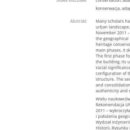
Słowa kluczowe
conservation, ada
konserwacja, adap
Abstrakt
Many scholars hav
urban landscape.
November 2011 – w
the geographical 
heritage conserva
main phases, it d
The first phase fo
the building, its
social significanc
configuration of 
structure. The se
and consolidation
authenticity and 
Wielu naukowców 
Rekomendacja UNE
2011 – wykroczyła
i położenia geogr
Wydział Inżynieri
Historii, Rysunku