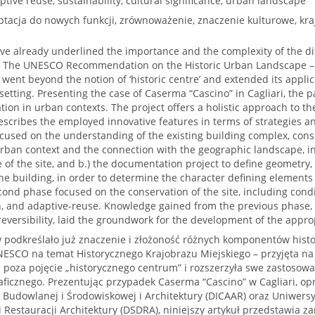
ptive reuse, sustainability, cultural significance, urban landscape
tacja do nowych funkcji, zrównoważenie, znaczenie kulturowe, kra
e already underlined the importance and the complexity of the di
 The UNESCO Recommendation on the Historic Urban Landscape – 
ent beyond the notion of ‘historic centre’ and extended its appli
setting. Presenting the case of Caserma “Cascino” in Cagliari, the 
tion in urban contexts. The project offers a holistic approach to 
escribes the employed innovative features in terms of strategies a
cused on the understanding of the existing building complex, consist
 urban context and the connection with the geographic landscape, i
e of the site, and b.) the documentation project to define geometry, 
the building, in order to determine the character defining elements
cond phase focused on the conservation of the site, including condi
, and adaptive-reuse. Knowledge gained from the previous phase, 
reversibility, laid the groundwork for the development of the approp
podkreślało już znaczenie i złożoność różnych komponentów histo
SCO na temat Historycznego Krajobrazu Miejskiego – przyjęta na 
 poza pojęcie „historycznego centrum” i rozszerzyła swe zastosow
aficznego. Prezentując przypadek Caserma “Cascino” w Cagliari, op
i Budowlanej i Środowiskowej i Architektury (DICAAR) oraz Uniwers
 i Restauracji Architektury (DSDRA), niniejszy artykuł przedstawia z