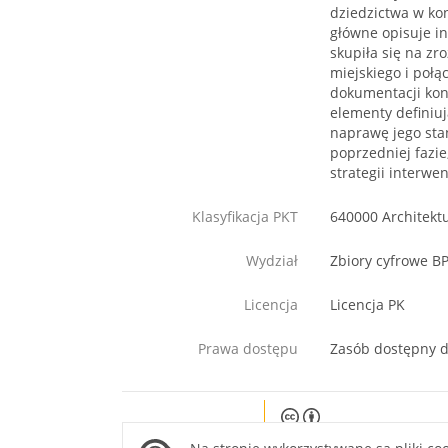
dziedzictwa w kon
główne opisuje in
skupiła się na zr
miejskiego i połą
dokumentacji koni
elementy definiuj
naprawę jego sta
poprzedniej fazi
strategii interwen
Klasyfikacja PKT
640000 Architekt
Wydział
Zbiory cyfrowe B
Licencja
Licencja PK
Prawa dostępu
Zasób dostępny d
Except where otherwise noted, c