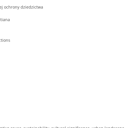
ej ochrony dziedzictwa
atiana
ctions