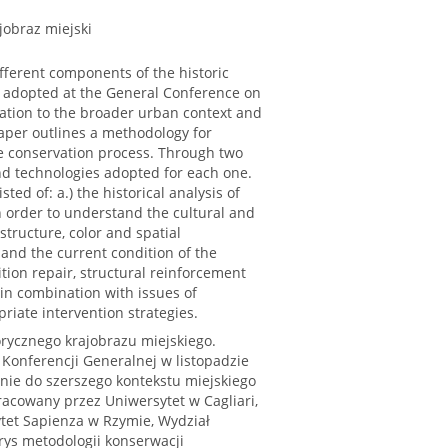
jobraz miejski
fferent components of the historic
adopted at the General Conference on
cation to the broader urban context and
paper outlines a methodology for
the conservation process. Through two
nd technologies adopted for each one.
ed of: a.) the historical analysis of
n order to understand the cultural and
structure, color and spatial
 and the current condition of the
tion repair, structural reinforcement
in combination with issues of
riate intervention strategies.
rycznego krajobrazu miejskiego.
Konferencji Generalnej w listopadzie
anie do szerszego kontekstu miejskiego
racowany przez Uniwersytet w Cagliari,
ytet Sapienza w Rzymie, Wydział
arys metodologii konserwacji