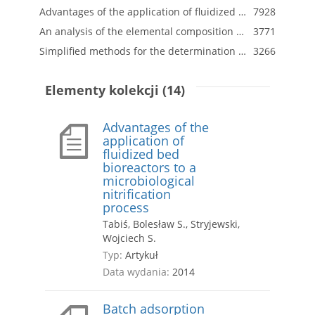
Advantages of the application of fluidized bed bioreactors to a microbiological nitrification process
7928
An analysis of the elemental composition of micro-samples using EDS technique
3771
Simplified methods for the determination of hydrogen sulphide acid in sediment contaminated by mining activities
3266
Elementy kolekcji (14)
Advantages of the
application of
fluidized bed
bioreactors to a
microbiological
nitrification
process
Tabiś, Bolesław S., Stryjewski,
Wojciech S.
Typ:
Artykuł
Data wydania:
2014
Batch adsorption