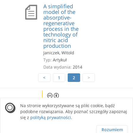
A simplified
model of the
absorptive-
regenerative
process in the
technology of
nitric acid
production
Janiczek, Witold
Typ:
Artykuł
Data wydania:
2014
<
1
2
>
Except where otherwise noted, content on this
Na stronie wykorzystywane są pliki cookie, bądź
site is licensed under a Creative Commons
Attribution 4.0 International license.
podobne rozwiązania. Aby poznać szczegóły zapoznaj
się z
polityką prywatności
.
Rozumiem