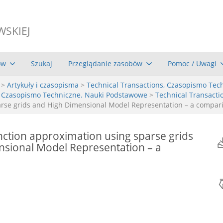
WSKIEJ
ów
Szukaj
Przeglądanie zasobów
Pomoc / Uwagi
>
Artykuły i czasopisma
>
Technical Transactions, Czasopismo Tec
, Czasopismo Techniczne. Nauki Podstawowe
>
Technical Transactio
parse grids and High Dimensional Model Representation – a compar
unction approximation using sparse grids
sional Model Representation – a