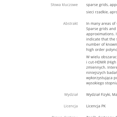
Słowa kluczowe
sparse grids, app
sieci rzadkie, a
Abstrakt
In many areas of 
Sparse grids and
approximations. I
indicate that th
number of known 
high order polyno
W wielu obszarach
i cut-HDMR (High
zmiennych. Inte
niniejszych bada
wykorzystująca p
wysokiego stopni
Wydział
Wydział Fizyki, M
Licencja
Licencja PK