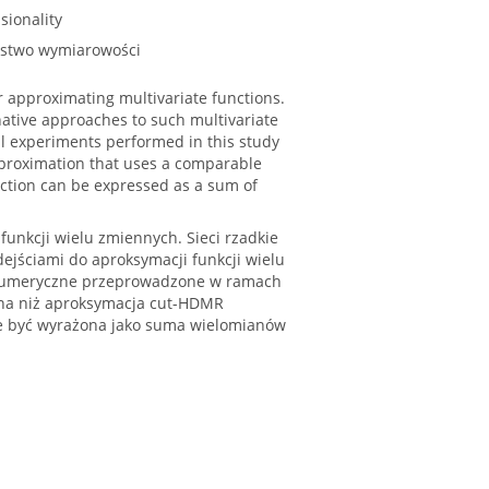
sionality
ństwo wymiarowości
r approximating multivariate functions.
ative approaches to such multivariate
al experiments performed in this study
pproximation that uses a comparable
ction can be expressed as a sum of
unkcji wielu zmiennych. Sieci rzadkie
jściami do aproksymacji funkcji wielu
 numeryczne przeprowadzone w ramach
adna niż aproksymacja cut-HDMR
że być wyrażona jako suma wielomianów