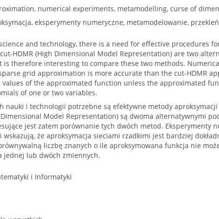
roximation, numerical experiments, metamodelling, curse of dimen
proksymacja, eksperymenty numeryczne, metamodelowanie, przekle
science and technology, there is a need for effective procedures fo
 cut-HDMR (High Dimensional Model Representation) are two altern
t is therefore interesting to compare these two methods. Numeric
e sparse grid approximation is more accurate than the cut-HDMR a
values of the approximated function unless the approximated fun
mials of one or two variables.
 nauki i technologii potrzebne są efektywne metody aproksymacji f
 Dimensional Model Representation) są dwoma alternatywnymi pode
resujące jest zatem porównanie tych dwóch metod. Eksperymenty
ń wskazują, że aproksymacja sieciami rzadkimi jest bardziej dokł
orównywalną liczbę znanych o ile aproksymowana funkcja nie mo
a jednej lub dwóch zmiennych.
atematyki i Informatyki