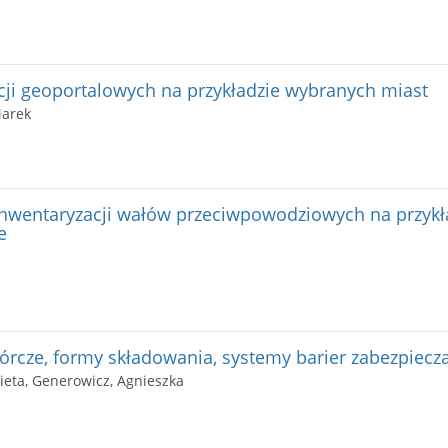
ji geoportalowych na przykładzie wybranych miast
Marek
nwentaryzacji wałów przeciwpowodziowych na przyk
e
rcze, formy składowania, systemy barier zabezpiecz
ieta, Generowicz, Agnieszka