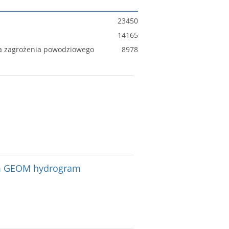
23450
14165
ia zagrożenia powodziowego
8978
em GEOM hydrogram