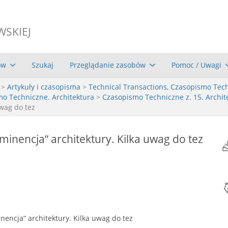
WSKIEJ
ów
Szukaj
Przeglądanie zasobów
Pomoc / Uwagi
>
Artykuły i czasopisma
>
Technical Transactions, Czasopismo Tec
mo Techniczne. Architektura
>
Czasopismo Techniczne z. 15. Archite
uwag do tez
eminencja” architektury. Kilka uwag do tez
inencja” architektury. Kilka uwag do tez