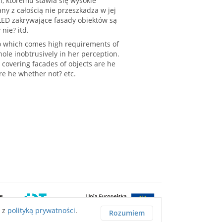
i, któremu stawia się wysokie
y z całością nie przeszkadza w jej
y LED zakrywające fasady obiektów są
nie? itd.
 to which comes high requirements of
ole inobtrusively in her perception.
 covering facades of objects are he
re he whether not? etc.
ę z
polityką prywatności
.
Rozumiem