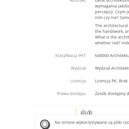
Abstrakt
Detal architekton
wymagania jakośc
percepcji. Czym j
nim czy nie? Samo
The architectural
the handiwork, an
What is the archi
whether not? inde
Klasyfikacja PKT
640000 Architekt
Wydział
Wydział Architekt
Licencja
Licencja PK. Brak
Prawa dostępu
Zasób dostępny d
Except where otherwise noted, c
Na stronie wykorzystywane są pliki co
site is licensed under a Creati
Attribution 4.0 International lice