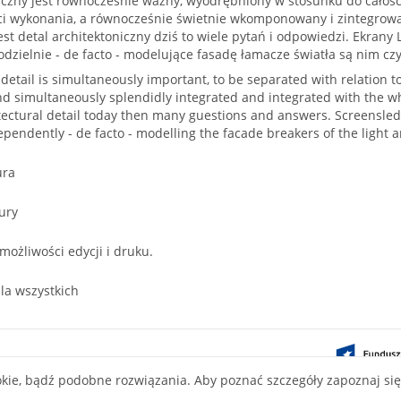
iczny jest równocześnie ważny, wyodrębniony w stosunku do całośc
i wykonania, a równocześnie świetnie wkomponowany i zintegrowan
est detal architektoniczny dziś to wiele pytań i odpowiedzi. Ekran
dzielnie - de facto - modelujące fasadę łamacze światła są nim czy 
 detail is simultaneously important, to be separated with relation
d simultaneously splendidly integrated and integrated with the wh
tectural detail today then many guestions and answers. Screensled
pendently - de facto - modelling the facade breakers of the light a
ura
ury
 możliwości edycji i druku.
la wszystkich
ontent on this
okie, bądź podobne rozwiązania. Aby poznać szczegóły zapoznaj si
ve Commons
nse.