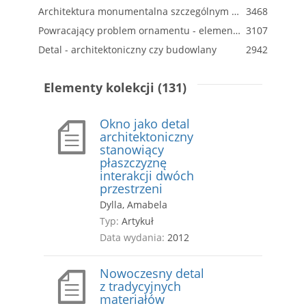
Architektura monumentalna szczególnym rodzajem detalu w metropolii
3468
Powracający problem ornamentu - elementy teorii dekoracji w architekturze współczesnej
3107
Detal - architektoniczny czy budowlany
2942
Elementy kolekcji (131)
Okno jako detal
architektoniczny
stanowiący
płaszczyznę
interakcji dwóch
przestrzeni
Dylla, Amabela
Typ:
Artykuł
Data wydania:
2012
Nowoczesny detal
z tradycyjnych
materiałów