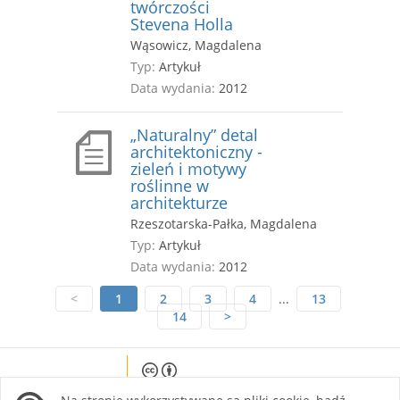
twórczości
Stevena Holla
Wąsowicz, Magdalena
Typ:
Artykuł
Data wydania:
2012
„Naturalny” detal
architektoniczny -
zieleń i motywy
roślinne w
architekturze
Rzeszotarska-Pałka, Magdalena
Typ:
Artykuł
Data wydania:
2012
<
1
2
3
4
...
13
14
>
Except where otherwise noted, content on this