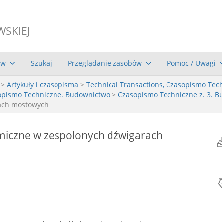
WSKIEJ
ów
Szukaj
Przeglądanie zasobów
Pomoc / Uwagi
>
Artykuły i czasopisma
>
Technical Transactions, Czasopismo Tec
asopismo Techniczne. Budownictwo
>
Czasopismo Techniczne z. 3. B
rach mostowych
miczne w zespolonych dźwigarach