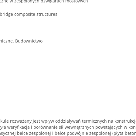
iczne w zespolonych dźwigarach mostowych
 bridge composite structures
niczne. Budownictwo
ykule rozważany jest wpływ oddziaływań termicznych na konstrukcj
ła weryfikacja i porównanie sił wewnętrznych powstających w kons
sycznej belce zespolonej i belce podwójnie zespolonej (płyta beto