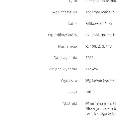
Tytuł
Obciążenia term
Wariant tytułu
Thermal loads in
Autor
Mitkowski, Piotr
Opublikowane w
Czasopismo Tech
Numeracja
R. 108, Z. 3, 1-B
Data wydania
2011
Miejsce wydania
Kraków
Wydawca
Wydawnictwo PK
Język
polski
Abstrakt
W niniejszym art
Głównym celem by
termicznego w kla