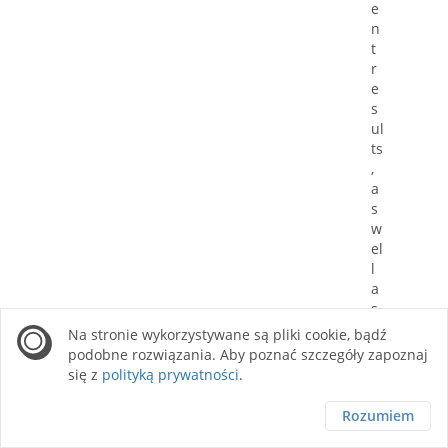
e
n
t
r
e
s
ul
ts
,
a
s
w
el
l
a
s
t
Na stronie wykorzystywane są pliki cookie, bądź
h
podobne rozwiązania. Aby poznać szczegóły zapoznaj
o
się z
polityką prywatności
.
s
e
Rozumiem
gi