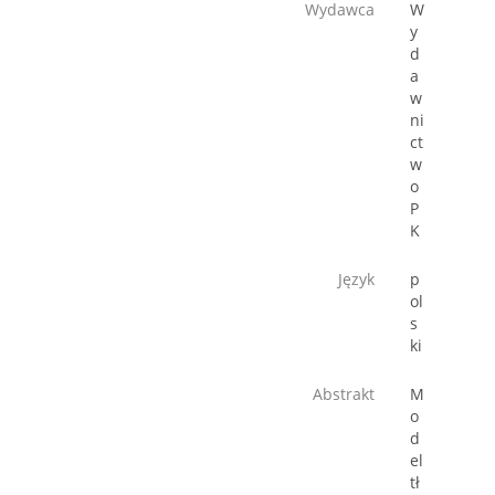
Wydawca
W
y
d
a
w
ni
ct
w
o
P
K
Język
p
ol
s
ki
Abstrakt
M
o
d
el
tł