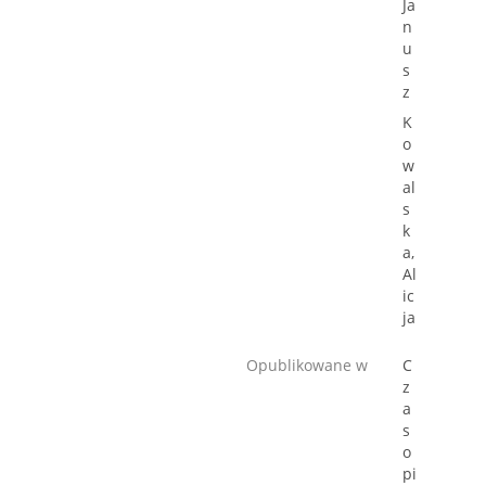
Ja
n
u
s
z
K
o
w
al
s
k
a,
Al
ic
ja
Opublikowane w
C
z
a
s
o
pi