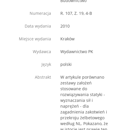
Budownictwo
Numeracja
R. 107, Z. 19, 4-B
Data wydania
2010
Miejsce wydania
Kraków
Wydawca
Wydawnictwo PK
Język
polski
Abstrakt
W artykule porównano
zestawy założeń
stosowane do
rozwiązywania statyki -
wyznaczania sił i
naprężeń - dla
zagadnienia zakotwień i
przekroju żelbetowego
według NL. Pokazano, że
w istocie jest prawie ten