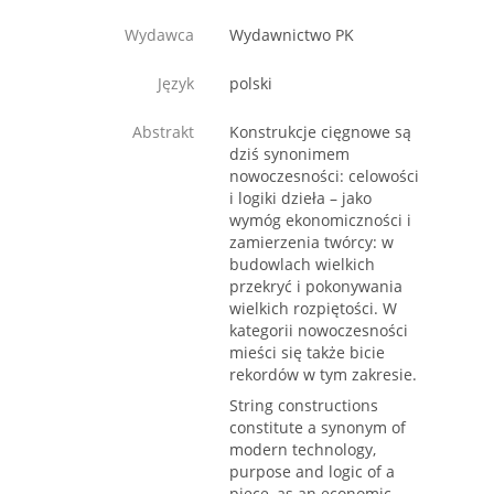
Wydawca
Wydawnictwo PK
Język
polski
Abstrakt
Konstrukcje cięgnowe są
dziś synonimem
nowoczesności: celowości
i logiki dzieła – jako
wymóg ekonomiczności i
zamierzenia twórcy: w
budowlach wielkich
przekryć i pokonywania
wielkich rozpiętości. W
kategorii nowoczesności
mieści się także bicie
rekordów w tym zakresie.
String constructions
constitute a synonym of
modern technology,
purpose and logic of a
piece, as an economic