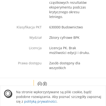
cząstkowych rezultatów
eksperymentu podczas
krytycznego okresu
letniego.
Klasyfikacja PKT
630000 Budownictwo
Wydział
Zbiory cyfrowe BPK
Licencja
Licencja PK. Brak
możliwości edycji i druku.
Prawa dostępu
Zasób dostępny dla
wszystkich
Except where otherwise noted, content on this
Na stronie wykorzystywane są pliki cookie, bądź
site is licensed under a Creative Commons
Attribution 4.0 International license.
podobne rozwiązania. Aby poznać szczegóły zapoznaj
się z
polityką prywatności
.