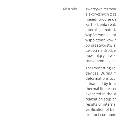
Abstrakt
Tworzywa termout
elektrycznych z z
niejednorodne de
zachodzenia reak
interakcja mater
współczynniki lin
współczynników r
po przetwórstwie 
całości na drodz
powstających w k
rozszerzone o ek
Thermosetting res
devices. During m
deformations occu
enhanced by inter
thermal linear co
expected in the s
relaxation step a
results of inter
verification of b
product compone