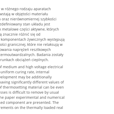
 w różnego rodzaju aparatach
wstają w objętości materiału
 oraz nierównomiernej szybkości
definiowany stan układu jest
k metalowe części aktywne, których
ą znacznie różnić się od
, w komponentach żywicznych występują
ści granicznej, które nie relaksują w
lowania naprężeń resztkowych
ermoutwardzalnych. Badania zostały
runkach obciążeń cieplnych.
of medium and high voltage electrical
uniform curing rate, internal
development may be additionally
aving significantly different values of
h of thermosetting material can be even
sses is difficult to remove by usual
 the paper experimental and numerical
ased component are presented. The
urements on the thermally loaded real