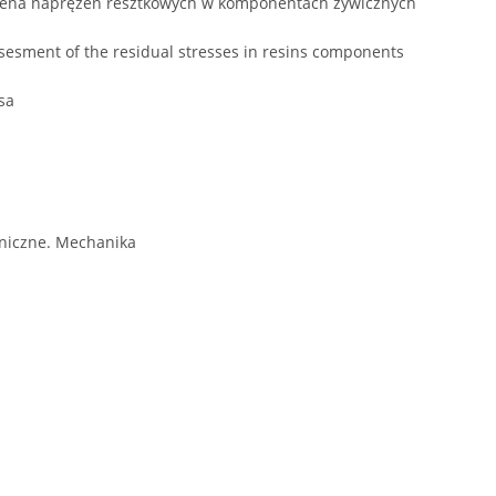
cena naprężeń resztkowych w komponentach żywicznych
sesment of the residual stresses in resins components
sa
niczne. Mechanika