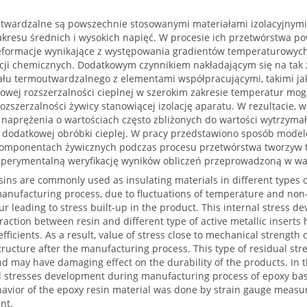
wardzalne są powszechnie stosowanymi materiałami izolacyjnymi
akresu średnich i wysokich napięć. W procesie ich przetwórstwa po
formacje wynikające z występowania gradientów temperaturowych
cji chemicznych. Dodatkowym czynnikiem nakładającym się na tak z
iału termoutwardzalnego z elementami współpracującymi, takimi ja
iowej rozszerzalności cieplnej w szerokim zakresie temperatur mog
ozszerzalności żywicy stanowiącej izolację aparatu. W rezultacie
naprężenia o wartościach często zbliżonych do wartości wytrzymało
e dodatkowej obróbki cieplej. W pracy przedstawiono sposób mode
omponentach żywicznych podczas procesu przetwórstwa tworzyw t
sperymentalną weryfikację wyników obliczeń przeprowadzoną w wa
ins are commonly used as insulating materials in different types 
anufacturing process, due to fluctuations of temperature and non-
r leading to stress built-up in the product. This internal stress 
action between resin and different type of active metallic inserts h
efficients. As a result, value of stress close to mechanical strengt
tructure after the manufacturing process. This type of residual stre
nd may have damaging effect on the durability of the products. In
nal stresses development during manufacturing process of epoxy b
ehavior of the epoxy resin material was done by strain gauge meas
nt.