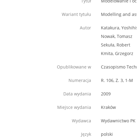
Tytuł
Modelowanie i o
Wariant tytułu
Modelling and as
Autor
Katakura, Yoshihi
Nowak, Tomasz
Sekuła, Robert
Kmita, Grzegorz
Opublikowane w
Czasopismo Tech
Numeracja
R. 106, Z. 3, 1-M
Data wydania
2009
Miejsce wydania
Kraków
Wydawca
Wydawnictwo PK
Język
polski