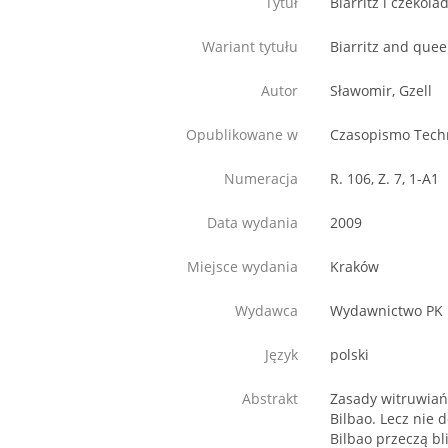
Tytuł
Biarritz i czekola
Wariant tytułu
Biarritz and quee
Autor
Sławomir, Gzell
Opublikowane w
Czasopismo Techn
Numeracja
R. 106, Z. 7, 1-A1
Data wydania
2009
Miejsce wydania
Kraków
Wydawca
Wydawnictwo PK
Język
polski
Abstrakt
Zasady witruwiań
Bilbao. Lecz nie
Bilbao przeczą bl