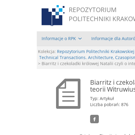
REPOZYTORIUM
POLITECHNIKI KRAKO
Informacje o RPK
Informacje dla Autor
Kolekcja:
Repozytorium Politechniki Krakowskiej
Technical Transactions. Architecture, Czasopis
> Biarritz i czekoladki królowej Natalii czyli o i
Biarritz i czeko
teorii Witruwiu
Typ: Artykuł
Liczba pobrań: 876