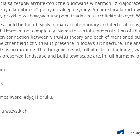
dzią są zespoły architektoniczne budowane w harmonii z krajobraze
cznym krajobrazie”, pełnym dzikiej przyrody. Architektura kurortu w
ry przykład zachowywania w pełni triady cech architektonicznych W
les could be found easily in many contemporary architectural ico
 However, not completely. Needs for certain modernization of c
ion connection between Vitruvius theory and each of mentioned bui
the other fields of Vitruvius presence in today’s architecture. The
tz as an example. That burgeois resort, full of eclectic buildings, w
 preserved landscape and build townscape are, in full harmony, pre
ura
PK
 możliwości edycji i druku.
la wszystkich
ontent on this