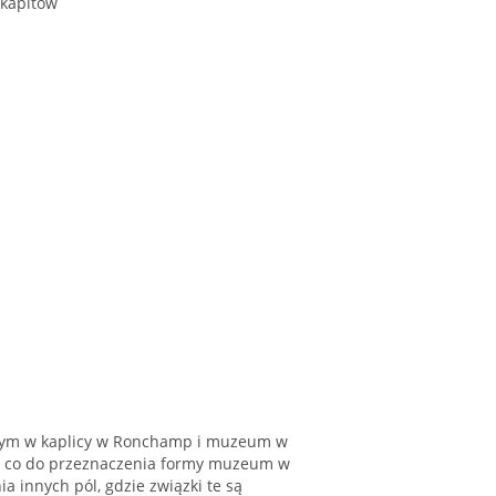
 akapitów
w tym w kaplicy w Ronchamp i muzeum w
dza co do przeznaczenia formy muzeum w
a innych pól, gdzie związki te są