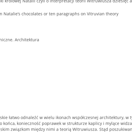
dki królowej Natalii czyli o interpretacji teorii Witruwiusza dziesięć
n Natalie’s chocolates or ten paragraphs on Vitruvian theory
iczne. Architektura
skie łatwo odnaleźć w wielu ikonach współczesnej architektury, 
 do końca, konieczność poprawek w strukturze kaplicy i mylące wi
iskim związkom między nimi a teorią Witruwiusza. Stąd poszukiwani