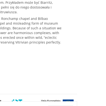
m. Przykładem może być Biarritz,
 pełni się do niego dostosowała i
itruwiusza.
ns, Ronchamp chapel and Bilbao
hapel and misleading form of museum
ldings. Because of such a situation we
 answer are harmonious complexes, with
as erected once within wild, “eclectic
serving Vitrivian principles perfectly.