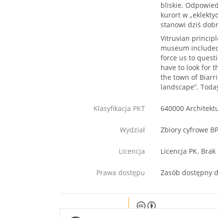
bliskie. Odpowie
kurort w „eklekty
stanowi dziś dob
Vitruvian princip
museum included.
force us to quest
have to look for 
the town of Biarri
landscape”. Today
Klasyfikacja PKT
640000 Architekt
Wydział
Zbiory cyfrowe B
Licencja
Licencja PK. Brak
Prawa dostępu
Zasób dostępny d
Except where otherwise noted, c