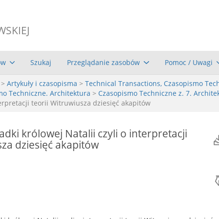
WSKIEJ
ów
Szukaj
Przeglądanie zasobów
Pomoc / Uwagi
>
Artykuły i czasopisma
>
Technical Transactions, Czasopismo Tec
mo Techniczne. Architektura
>
Czasopismo Techniczne z. 7. Architek
nterpretacji teorii Witruwiusza dziesięć akapitów
ladki królowej Natalii czyli o interpretacji
sza dziesięć akapitów