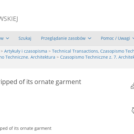
WSKIEJ
ów
Szukaj
Przeglądanie zasobów
Pomoc / Uwagi
>
Artykuły i czasopisma
>
Technical Transactions, Czasopismo Tec
mo Techniczne. Architektura
>
Czasopismo Techniczne z. 7. Architek
ripped of its ornate garment
pped of its ornate garment