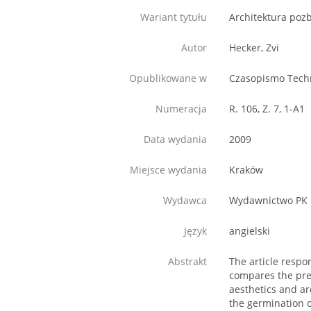
Wariant tytułu
Architektura poz
Autor
Hecker, Zvi
Opublikowane w
Czasopismo Techn
Numeracja
R. 106, Z. 7, 1-A1
Data wydania
2009
Miejsce wydania
Kraków
Wydawca
Wydawnictwo PK
Język
angielski
Abstrakt
The article respon
compares the pres
aesthetics and ar
the germination o