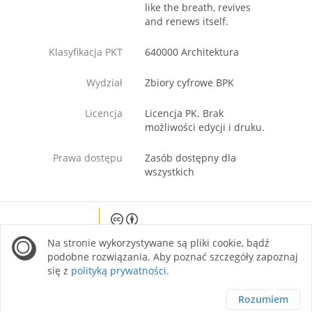
like the breath, revives
and renews itself.
Klasyfikacja PKT
640000 Architektura
Wydział
Zbiory cyfrowe BPK
Licencja
Licencja PK. Brak
możliwości edycji i druku.
Prawa dostępu
Zasób dostępny dla
wszystkich
Except where otherwise noted, content on this
Na stronie wykorzystywane są pliki cookie, bądź
site is licensed under a Creative Commons
Attribution 4.0 International license.
podobne rozwiązania. Aby poznać szczegóły zapoznaj
się z
polityką prywatności
.
Rozumiem