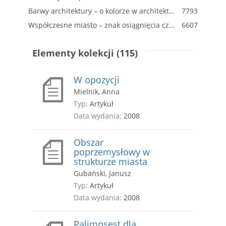
Barwy architektury – o kolorze w architekturze dyskusję czas zacząć
7793
Współczesne miasto – znak osiągnięcia czy nieszczęścia
6607
Elementy kolekcji (115)
W opozycji
Mielnik, Anna
Typ:
Artykuł
Data wydania:
2008
Obszar
poprzemysłowy w
strukturze miasta
Gubański, Janusz
Typ:
Artykuł
Data wydania:
2008
Palimpsest dla