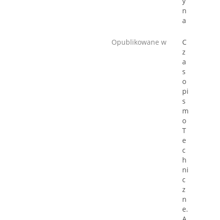
y
n
a
Opublikowane w
C
z
a
s
o
pi
s
m
o
T
e
c
h
ni
c
z
n
e.
A