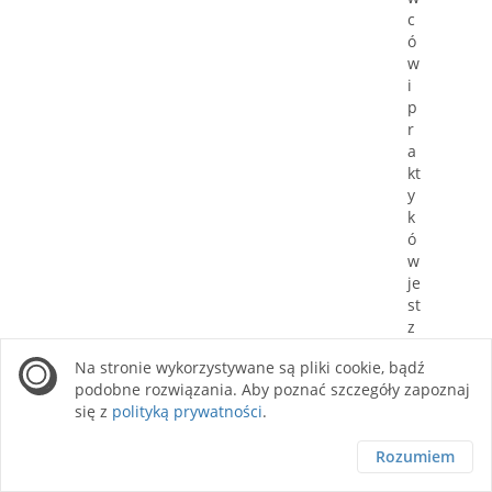
c
ó
w
i
p
r
a
kt
y
k
ó
w
je
st
z
n
Na stronie wykorzystywane są pliki cookie, bądź
al
podobne rozwiązania. Aby poznać szczegóły zapoznaj
e
się z
polityką prywatności
.
zi
e
Rozumiem
ni
e