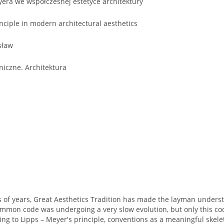
era we współczesnej estetyce architektury
nciple in modern architectural aesthetics
sław
iczne. Architektura
 of years, Great Aesthetics Tradition has made the layman underst
ommon code was undergoing a very slow evolution, but only this co
ing to Lipps – Meyer's principle, conventions as a meaningful ske