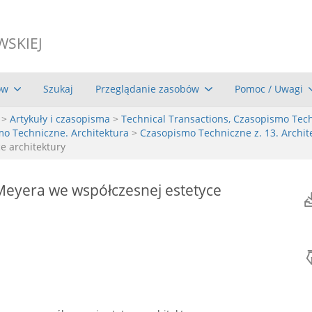
WSKIEJ
ów
Szukaj
Przeglądanie zasobów
Pomoc / Uwagi
>
Artykuły i czasopisma
>
Technical Transactions, Czasopismo Tec
mo Techniczne. Architektura
>
Czasopismo Techniczne z. 13. Archite
e architektury
eyera we współczesnej estetyce