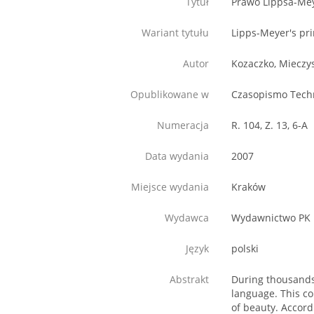
Tytuł
Prawo Lippsa-Mey
Wariant tytułu
Lipps-Meyer's pri
Autor
Kozaczko, Mieczy
Opublikowane w
Czasopismo Techn
Numeracja
R. 104, Z. 13, 6-A
Data wydania
2007
Miejsce wydania
Kraków
Wydawca
Wydawnictwo PK
Język
polski
Abstrakt
During thousands
language. This c
of beauty. Accord