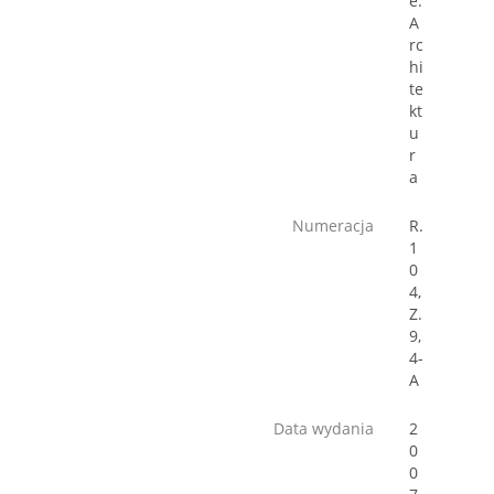
e.
A
rc
hi
te
kt
u
r
a
Numeracja
R.
1
0
4,
Z.
9,
4-
A
Data wydania
2
0
0