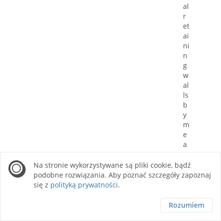
al
r
et
ai
ni
n
g
w
al
ls
b
y
m
e
a
n
s
Na stronie wykorzystywane są pliki cookie, bądź
of
podobne rozwiązania. Aby poznać szczegóły zapoznaj
a
się z
polityką prywatności
.
n
g
Rozumiem
ul