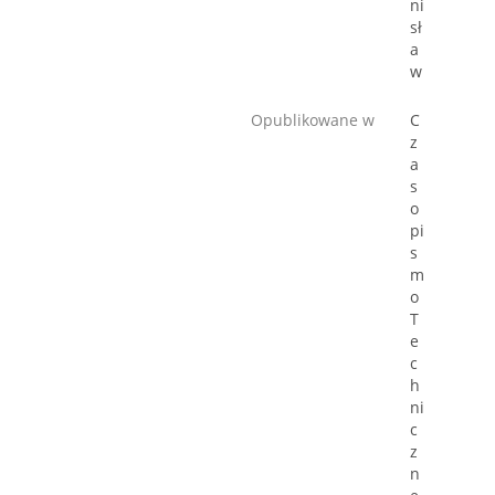
ni
sł
a
w
Opublikowane w
C
z
a
s
o
pi
s
m
o
T
e
c
h
ni
c
z
n