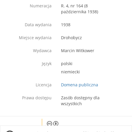
Numeracja
R. 4, nr 164 (8
października 1938)
Data wydania
1938
Miejsce wydania
Drohobycz
Wydawca
Marcin Witkower
Język
polski
niemiecki
Licencja
Domena publiczna
Prawa dostępu
Zasób dostępny dla
wszystkich
Except where otherwise noted, content on this