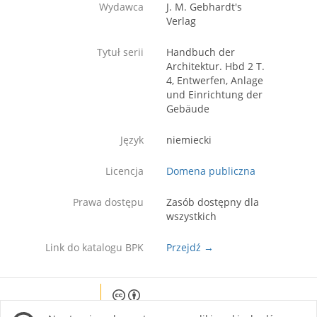
Wydawca
J. M. Gebhardt's
Verlag
Tytuł serii
Handbuch der
Architektur. Hbd 2 T.
4, Entwerfen, Anlage
und Einrichtung der
Gebäude
Język
niemiecki
Licencja
Domena publiczna
Prawa dostępu
Zasób dostępny dla
wszystkich
Link do katalogu BPK
Przejdź →
Except where otherwise noted, content on this