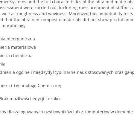
ymer systems and the full characteristics of the obtained material
ssessment were carried out, including messurenment of stiffness,
s well as roughness and waviness. Moreover, biocompatibility tests w
 that the obtained composite materials did not show pro-inflamma
ll morphology.
ia nieorganiczna
ieria materiałowa
nieria chemiczna
mia
dnienia ogólne i międzydyscyplinarne nauk stosowanych oraz gałę
nierii i Technologii Chemicznej
 Brak możliwości edycji i druku.
pny dla zalogowanych użytkowników lub z komputerów w domenie