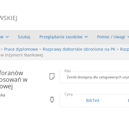
WSKIEJ
ów
Szukaj
Przeglądanie zasobów
Pomoc / Uwagi
>
Prace dyplomowe
>
Rozprawy doktorskie obronione na PK
>
Rozp
 inżynierii tkankowej
sforanów
Pliki
Zasób dostępny dla zalogowanych uży
tosowań w
kowej
Cytuj
ska
BibTeX