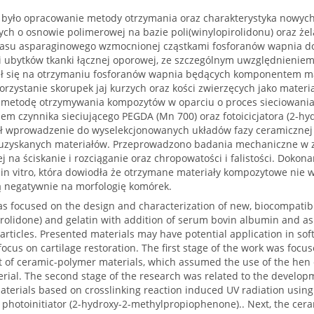
 było opracowanie metody otrzymania oraz charakterystyka nowyc
ch o osnowie polimerowej na bazie poli(winylopirolidonu) oraz że
wasu asparaginowego wzmocnionej cząstkami fosforanów wapnia do 
i ubytków tkanki łącznej oporowej, ze szczególnym uwzględnieniem
ł się na otrzymaniu fosforanów wapnia będących komponentem ma
orzystanie skorupek jaj kurzych oraz kości zwierzęcych jako mater
metodę otrzymywania kompozytów w oparciu o proces sieciowani
em czynnika sieciującego PEGDA (Mn 700) oraz fotoicicjatora (2-hy
ał wprowadzenie do wyselekcjonowanych układów fazy ceramicznej 
 uzyskanych materiałów. Przeprowadzono badania mechaniczne w za
 na ściskanie i rozciąganie oraz chropowatości i falistości. Doko
in vitro, która dowiodła że otrzymane materiały kompozytowe nie 
ą negatywnie na morfologię komórek.
s focused on the design and characterization of new, biocompatib
rrolidone) and gelatin with addition of serum bovin albumin and as
rticles. Presented materials may have potential application in sof
 focus on cartilage restoration. The first stage of the work was fo
 of ceramic-polymer materials, which assumed the use of the hen 
erial. The second stage of the research was related to the develo
terials based on crosslinking reaction induced UV radiation using
 photoinitiator (2-hydroxy-2-methylpropiophenone).. Next, the cer