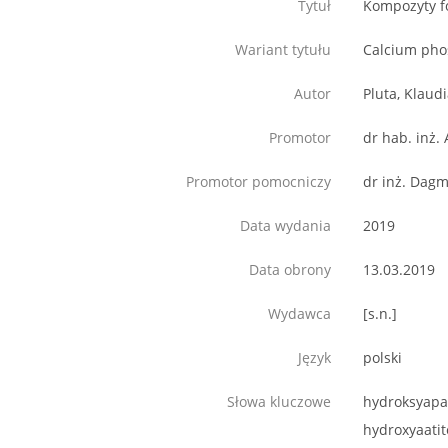
Tytuł
Kompozyty f
Wariant tytułu
Calcium pho
Autor
Pluta, Klaud
Promotor
dr hab. inż.
Promotor pomocniczy
dr inż. Dag
Data wydania
2019
Data obrony
13.03.2019
Wydawca
[s.n.]
Język
polski
Słowa kluczowe
hydroksyapat
hydroxyaatit