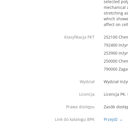
selected pol
mechanical a
stretching a
which showed
affect on ce
Klasyfikacja PKT
252100 Chem
792400 Inżyn
253900 Inży
250000 Che
790000 Zaga
Wydział
Wydział Inży
Licencja
Licencja PK.
Prawa dostępu
Zasób dostę
Link do katalogu BPK
Przejdź →