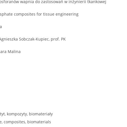
osforanów wapnia do zastosowań w inżynierii tkankowej
sphate composites for tissue engineering
ia
 Agnieszka Sobczak-Kupiec, prof. PK
mara Malina
yt, kompozyty, biomateriały
e, composites, biomaterials