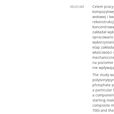
Abstrakt
Celem pracy
kompozytowy
wołowej i k
rekonstrukcj
koncentrowa
zakładał wyk
opracowano 
wykorzystani
etap zakład
właściwości
mechanicznej
na poziomie 
nie wpływaj
The study wa
poly(vinylpy
phosphate pa
a particular
a component
starting mat
composite ma
700) and the