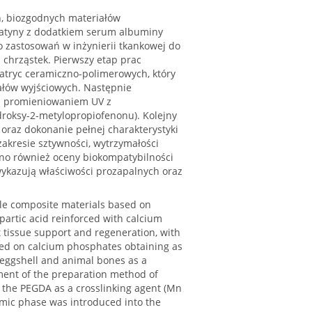
h, biozgodnych materiałów
latyny z dodatkiem serum albuminy
zastosowań w inżynierii tkankowej do
 chrząstek. Pierwszy etap prac
tryc ceramiczno-polimerowych, który
iałów wyjściowych. Następnie
a promieniowaniem UV z
droksy-2-metylopropiofenonu). Kolejny
oraz dokonanie pełnej charakterystyki
kresie sztywności, wytrzymałości
nano również oceny biokompatybilności
wykazują właściwości prozapalnych oraz
le composite materials based on
partic acid reinforced with calcium
t tissue support and regeneration, with
cused on calcium phosphates obtaining as
eggshell and animal bones as a
pment of the preparation method of
 the PEGDA as a crosslinking agent (Mn
amic phase was introduced into the