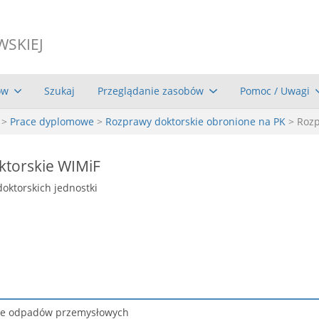
WSKIEJ
ów
Szukaj
Przeglądanie zasobów
Pomoc / Uwagi
>
Prace dyplomowe
>
Rozprawy doktorskie obronione na PK
> Roz
ktorskie WIMiF
doktorskich jednostki
zie odpadów przemysłowych