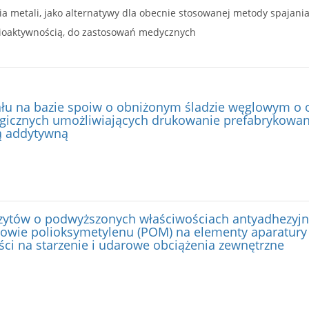
ioaktywnością, do zastosowań medycznych
łu na bazie spoiw o obniżonym śladzie węglowym o
ogicznych umożliwiających drukowanie prefabrykow
 addytywną
tów o podwyższonych właściwościach antyadhezyjny
owie polioksymetylenu (POM) na elementy aparatury
ci na starzenie i udarowe obciążenia zewnętrzne