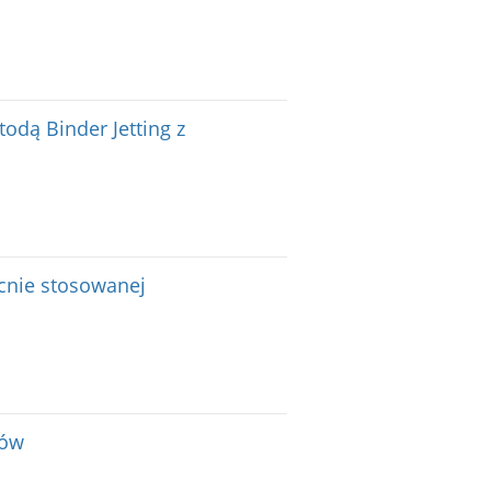
odą Binder Jetting z
ecnie stosowanej
łów