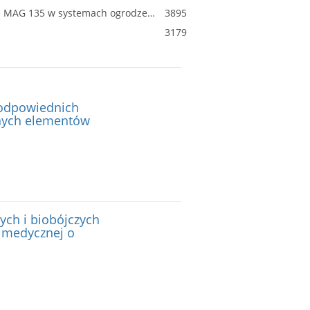
Wdrożenie innowacyjnych metod łączenia metali, jako alternatywy dla obecnie stosowanej metody spajania MAG 135 w systemach ogrodzeniowych
3895
3179
 odpowiednich
anych elementów
ch i biobójczych
 medycznej o