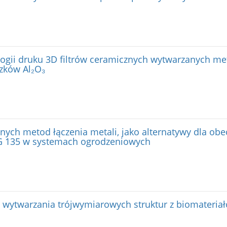
gii druku 3D filtrów ceramicznych wytwarzanych met
zków Al₂O₃
ych metod łączenia metali, jako alternatywy dla ob
G 135 w systemach ogrodzeniowych
wytwarzania trójwymiarowych struktur z biomateria