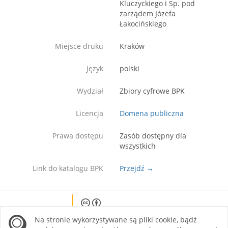
Kluczyckiego i Sp. pod
zarządem Józefa
Łakocińskiego
Miejsce druku
Kraków
Język
polski
Wydział
Zbiory cyfrowe BPK
Licencja
Domena publiczna
Prawa dostępu
Zasób dostępny dla
wszystkich
Link do katalogu BPK
Przejdź →
Except where otherwise noted, content on this
Na stronie wykorzystywane są pliki cookie, bądź
site is licensed under a Creative Commons