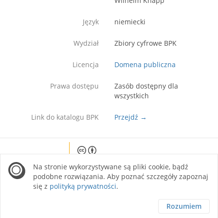
Wilhelm Knapp
Język
niemiecki
Wydział
Zbiory cyfrowe BPK
Licencja
Domena publiczna
Prawa dostępu
Zasób dostępny dla
wszystkich
Link do katalogu BPK
Przejdź →
Except where otherwise noted, content on this
Na stronie wykorzystywane są pliki cookie, bądź
site is licensed under a Creative Commons
Attribution 4.0 International license.
podobne rozwiązania. Aby poznać szczegóły zapoznaj
się z
polityką prywatności
.
Rozumiem