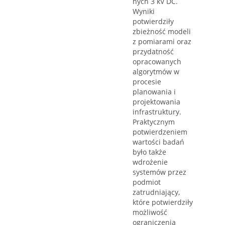
nych 3 kV DC.
Wyniki
potwierdziły
zbieżność modeli
z pomiarami oraz
przydatność
opracowanych
algorytmów w
procesie
planowania i
projektowania
infrastruktury.
Praktycznym
potwierdzeniem
wartości badań
było także
wdrożenie
systemów przez
podmiot
zatrudniający,
które potwierdziły
możliwość
ograniczenia