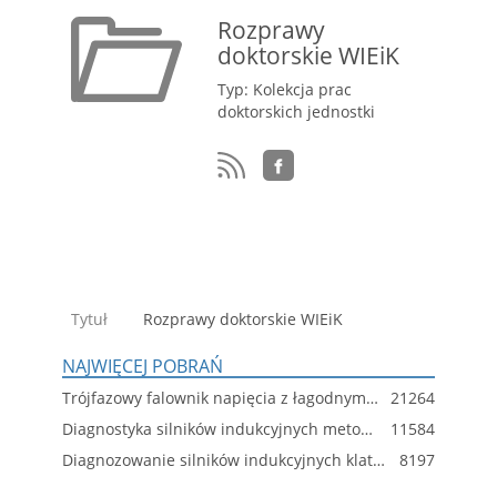
Rozprawy
doktorskie WIEiK
Typ: Kolekcja prac
doktorskich jednostki
Tytuł
Rozprawy doktorskie WIEiK
NAJWIĘCEJ POBRAŃ
Trójfazowy falownik napięcia z łagodnym przełączaniem tranzystorów odpornym na zakłócenia sterowania
21264
Diagnostyka silników indukcyjnych metodami sztucznej inteligencji
11584
Diagnozowanie silników indukcyjnych klatkowych przy wykorzystaniu wpływu nieliniowości obwodu magnetycznego
8197