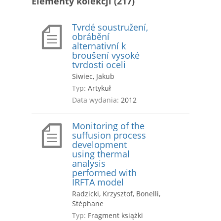
Elementy kolekcji (217)
Tvrdé soustružení,
obrábění
alternativní k
broušení vysoké
tvrdosti oceli
Siwiec, Jakub
Typ:
Artykuł
Data wydania:
2012
Monitoring of the
suffusion process
development
using thermal
analysis
performed with
IRFTA model
Radzicki, Krzysztof, Bonelli,
Stéphane
Typ:
Fragment książki