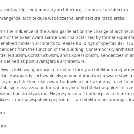
-avant-garde, contemporary architecture, sculptural architecture
wangarda, architektura współczesna, architektura rzeźbiarska
rns the influence of the avant-garde art on the change of architect
e art of the Great Avant-Garde was characterized by formal experim
nabled modern architects to realize buildings of spectacular, scu
endent from the function of the building. Contemporary architects
arde; Futurism, Constructivism, and Expressionism. Tendencies in a
 defined as post-avantgarde architecture.
wpływ sztuki awangardowej na zmianę formy architektonicznej w 
elkiej Awangardy cechowało eksperymentatorstwo i nowatorstwo fo
esnym architektom realizować budowle o spektakularnych, rzeźbiar
stała się niezależna od funkcji budynku. Architekci współcześni czer
yzmu, Konstruktywizmu, Ekspresjonizmu. Tendencje w architektur
kreślić można wspólnym pojęciem — architektury postawangardow
ura
ury