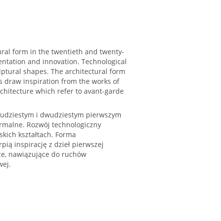
ural form in the twentieth and twenty-
entation and innovation. Technological
lptural shapes. The architectural form
 draw inspiration from the works of
rchitecture which refer to avant-garde
dwudziestym i dwudziestym pierwszym
rmalne. Rozwój technologiczny
skich kształtach. Forma
pią inspirację z dzieł pierwszej
ze, nawiązujące do ruchów
ej.