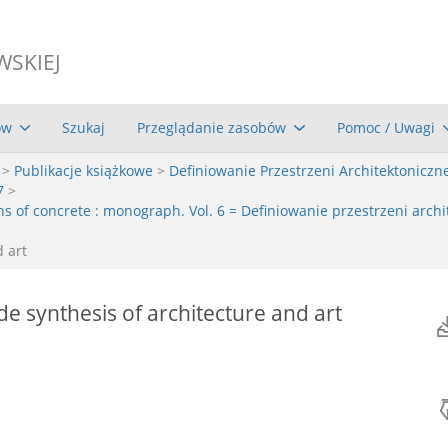
WSKIEJ
ów
Szukaj
Przeglądanie zasobów
Pomoc / Uwagi
>
Publikacje książkowe
>
Definiowanie Przestrzeni Architektoniczn
7
>
ns of concrete : monograph. Vol. 6 = Definiowanie przestrzeni archi
d art
e synthesis of architecture and art