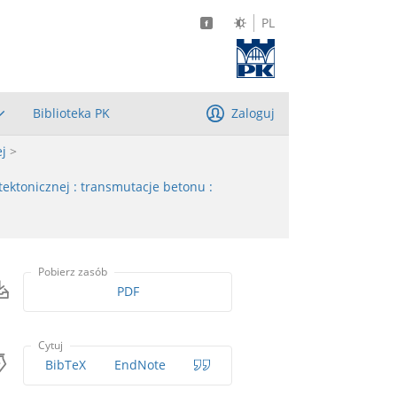
PL
Biblioteka PK
Zaloguj
ej
>
tektonicznej : transmutacje betonu :
Pobierz zasób
PDF
Cytuj
BibTeX
EndNote