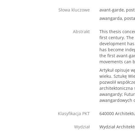
Słowa kluczowe
avant-garde, post
awangarda, posta
Abstrakt
This thesis conce
first century. Th
development has e
has become indep
the first avant-g
movements can be
Artykuł opisuje 
wieku. Sztukę Wi
pozwolił współcz
architektoniczna 
awangardy; Futur
awangardowych o
Klasyfikacja PKT
640000 Architekt
Wydział
Wydział Architekt