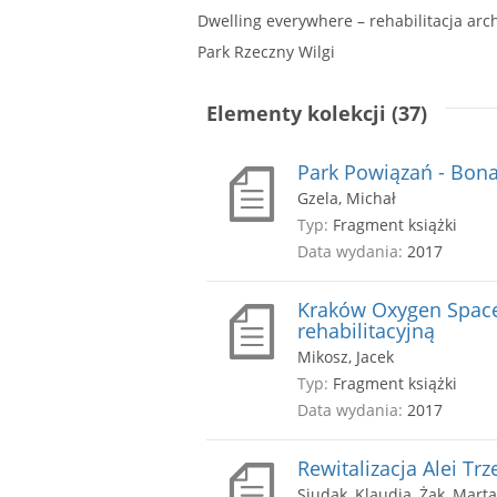
Dwelling everywhere – rehabilitacja arc
Park Rzeczny Wilgi
Elementy kolekcji (37)
Park Powiązań - Bon
Gzela, Michał
Typ:
Fragment książki
Data wydania:
2017
Kraków Oxygen Space 
rehabilitacyjną
Mikosz, Jacek
Typ:
Fragment książki
Data wydania:
2017
Rewitalizacja Alei Tr
Siudak, Klaudia, Żak, Marta