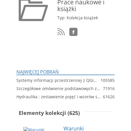
Prace naukowe i
książki
Typ: Kolekcja książek
NAJWIĘCEJ POBRAŃ
Systemy informacji przestrzennej z QGIS : podręcznik akademicki. Cz. 1 i 2
105585
Szczegółowe omówienie podstawowych zagadnień teorii sprężystości
71916
Hydraulika : zestawienie pojęć i wzorów stosowanych w budownictwie : podręcznik dla studentów wyższych szkół technicznych
61626
Elementy kolekcji (625)
Warunki