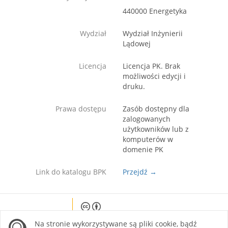
440000 Energetyka
Wydział
Wydział Inżynierii
Lądowej
Licencja
Licencja PK. Brak
możliwości edycji i
druku.
Prawa dostępu
Zasób dostępny dla
zalogowanych
użytkowników lub z
komputerów w
domenie PK
Link do katalogu BPK
Przejdź →
Except where otherwise noted, content on this
Na stronie wykorzystywane są pliki cookie, bądź
site is licensed under a Creative Commons