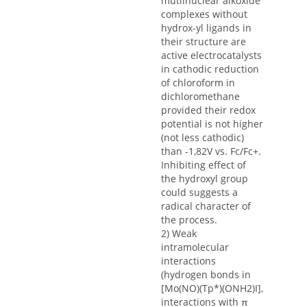
mutlinuclear alkoxide
complexes without
hydrox-yl ligands in
their structure are
active electrocatalysts
in cathodic reduction
of chloroform in
dichloromethane
provided their redox
potential is not higher
(not less cathodic)
than -1,82V vs. Fc/Fc+.
Inhibiting effect of
the hydroxyl group
could suggests a
radical character of
the process.
2) Weak
intramolecular
interactions
(hydrogen bonds in
[Mo(NO)(Tp*)(ONH2)I],
interactions with π