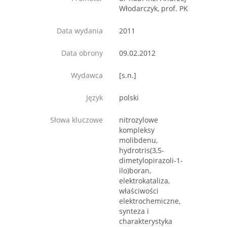
Włodarczyk, prof. PK
Data wydania
2011
Data obrony
09.02.2012
Wydawca
[s.n.]
Język
polski
Słowa kluczowe
nitrozylowe
kompleksy
molibdenu,
hydrotris(3,5-
dimetylopirazoli-1-
ilo)boran,
elektrokataliza,
właściwości
elektrochemiczne,
synteza i
charakterystyka