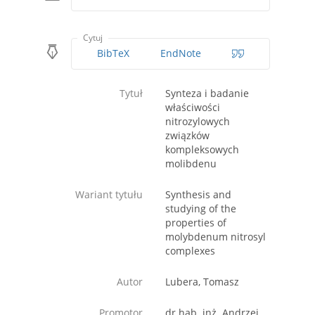
Cytuj
BibTeX
EndNote
Tytuł
Synteza i badanie
właściwości
nitrozylowych
związków
kompleksowych
molibdenu
Wariant tytułu
Synthesis and
studying of the
properties of
molybdenum nitrosyl
complexes
Autor
Lubera, Tomasz
Promotor
dr hab. inż. Andrzej