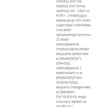
redukcji jest nie
większy (nie mniej
ujemny) niż -1,82V vs.
Fc/Fc+. Inhibitujący
wpływ grup OH może
sugerować rodnikowy
charakter
opisywanego procesu.
2) Słabe
oddziaływania
międzycząsteczkowe
(wiązania wodorowe
w [Mo(NO)(Tp*)
(ONH2)I],
oddziaływania z
elektronami π w
[Mo(NO)(Tp*)(m-
OC6H5CH3)2],
wiązania halogenowe
w [{Mo(NO)
(Tp*)I}2O]•I2) mają
znaczący wpływ na
strukturę i