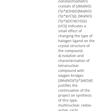
nonstoichiometric
crystals of [{Mo(NO)
(Tp*)(OH)}O{Mo(NO)
(Tp*)(I/Cl)}], [Mo(NO)
(Tp*){OCH(CH3)2}
(I/Cl)] indicates a
small effect of
changing the type of
halogen ligand on the
crystal structure of
the compound.
4) Isolation and
characterisation of
tetranuclear
compound with
oxygen bridges
[{Mo(NO)(Tp*)}4(O)4]
justifies the
continuation of the
project on synthesis
of this type,
multinuclear, redox-
active, cyclic