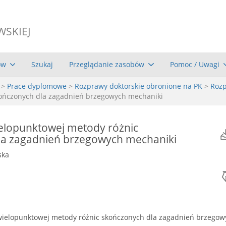
WSKIEJ
ów
Szukaj
Przeglądanie zasobów
Pomoc / Uwagi
>
Prace dyplomowe
>
Rozprawy doktorskie obronione na PK
>
Rozp
kończonych dla zagadnień brzegowych mechaniki
elopunktowej metody różnic
la zagadnień brzegowych mechaniki
ska
wielopunktowej metody różnic skończonych dla zagadnień brzegow