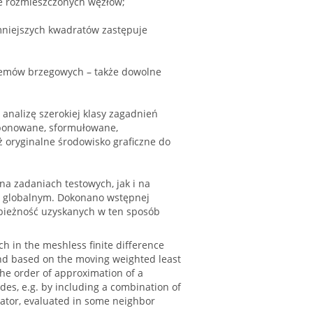
ie rozmieszczonych węzłów;
mniejszych kwadratów zastępuje
lemów brzegowych – także dowolne
analizę szerokiej klasy zagadnień
oponowane, sformułowane,
oryginalne środowisko graficzne do
a zadaniach testowych, jak i na
 globalnym. Dokonano wstępnej
zbieżność uzyskanych w ten sposób
h in the meshless finite difference
 and based on the moving weighted least
he order of approximation of a
des, e.g. by including a combination of
rator, evaluated in some neighbor