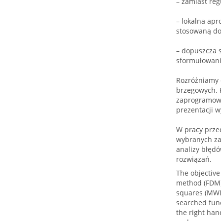
– zamiast re
– lokalna ap
stosowaną dot
– dopuszcza 
sformułowania
Rozróżniamy d
brzegowych. 
zaprogramowa
prezentacji w
W pracy prze
wybranych za
analizy błęd
rozwiązań.
The objective
method (FDM).
squares (MWL
searched func
the right han