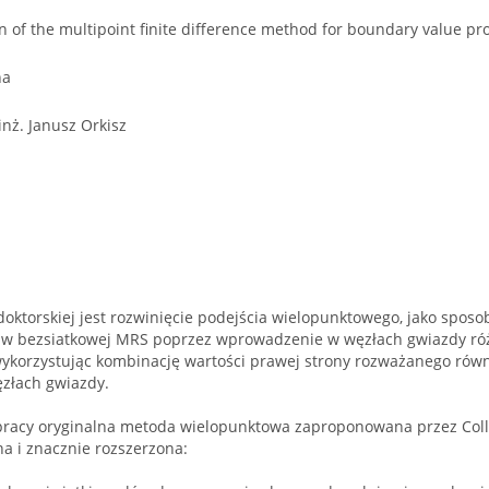
n of the multipoint finite difference method for boundary value p
na
inż. Janusz Orkisz
oktorskiej jest rozwinięcie podejścia wielopunktowego, jako spos
 w bezsiatkowej MRS poprzez wprowadzenie w węzłach gwiazdy ró
wykorzystując kombinację wartości prawej strony rozważanego ró
ęzłach gwiazdy.
 pracy oryginalna metoda wielopunktowa zaproponowana przez Coll
a i znacznie rozszerzona: