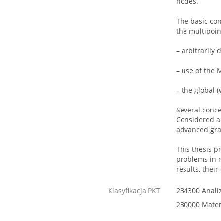
nodes.
The basic con
the multipoin
– arbitrarily
– use of the 
– the global 
Several conc
Considered ar
advanced grap
This thesis p
problems in m
results, thei
Klasyfikacja PKT
234300 Anali
230000 Mate