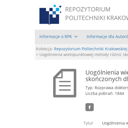
REPOZYTORIUM
POLITECHNIKI KRAKO
Informacje o RPK
Informacje dla Autor
Kolekcja:
Repozytorium Politechniki Krakowskiej
> Uogólnienia wielopunktowej metody różnic s
Uogólnienia wi
skończonych d
Typ: Rozprawa doktor
Liczba pobrań: 1844
Tytuł
Uogólnienia 