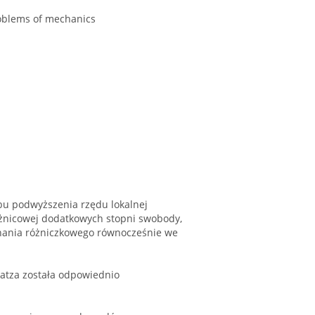
roblems of mechanics
obu podwyższenia rzędu lokalnej
żnicowej dodatkowych stopni swobody,
wnania różniczkowego równocześnie we
atza została odpowiednio