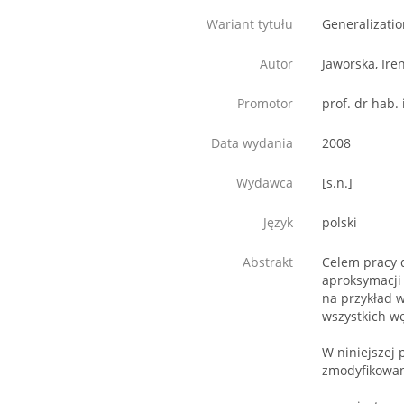
Wariant tytułu
Generalizatio
Autor
Jaworska, Ire
Promotor
prof. dr hab. 
Data wydania
2008
Wydawca
[s.n.]
Język
polski
Abstrakt
Celem pracy d
aproksymacji
na przykład 
wszystkich w
W niniejszej
zmodyfikowan