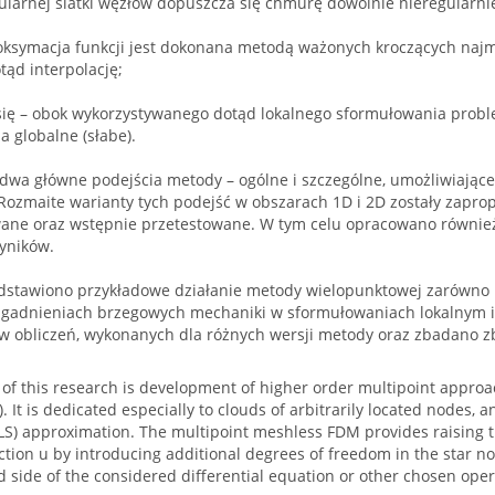
gularnej siatki węzłów dopuszcza się chmurę dowolnie nieregularn
roksymacja funkcji jest dokonana metodą ważonych kroczących naj
ąd interpolację;
się – obok wykorzystywanego dotąd lokalnego sformułowania prob
 globalne (słabe).
wa główne podejścia metody – ogólne i szczególne, umożliwiające 
Rozmaite warianty tych podejść w obszarach 1D i 2D zostały zapr
ne oraz wstępnie przetestowane. W tym celu opracowano również 
yników.
dstawiono przykładowe działanie metody wielopunktowej zarówno n
gadnieniach brzegowych mechaniki w sformułowaniach lokalnym i
ów obliczeń, wykonanych dla różnych wersji metody oraz zbadano 
 of this research is development of higher order multipoint approac
 It is dedicated especially to clouds of arbitrarily located nodes,
S) approximation. The multipoint meshless FDM provides raising t
tion u by introducing additional degrees of freedom in the star no
d side of the considered differential equation or other chosen ope