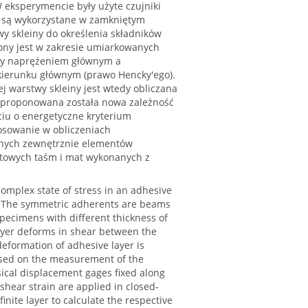
W eksperymencie były użyte czujniki
h są wykorzystane w zamkniętym
y skleiny do określenia składników
lony jest w zakresie umiarkowanych
dzy naprężeniem głównym a
kierunku głównym (prawo Hencky'ego).
j warstwy skleiny jest wtedy obliczana
Zaproponowana została nowa zależność
iu o energetyczne kryterium
sowanie w obliczeniach
anych zewnętrznie elementów
towych taśm i mat wykonanych z
omplex state of stress in an adhesive
. The symmetric adherents are beams
specimens with different thickness of
layer deforms in shear between the
eformation of adhesive layer is
sed on the measurement of the
sical displacement gages fixed along
ear strain are applied in closed-
inite layer to calculate the respective