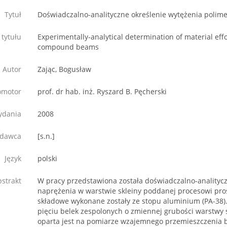
Tytuł
Doświadczalno-analityczne określenie wytężenia polime
 tytułu
Experimentally-analytical determination of material eff
compound beams
Autor
Zając, Bogusław
omotor
prof. dr hab. inż. Ryszard B. Pęcherski
ydania
2008
dawca
[s.n.]
Język
polski
strakt
W pracy przedstawiona została doświadczalno-analityc
naprężenia w warstwie skleiny poddanej procesowi pros
składowe wykonane zostały ze stopu aluminium (PA-38)
pięciu belek zespolonych o zmiennej grubości warstwy s
oparta jest na pomiarze wzajemnego przemieszczenia b