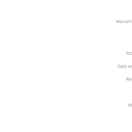
Wariant
Pr
Data w
Wy
Ab