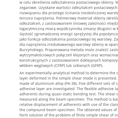
w celu określenia odkształcenia postaciowego skleiny. 
zegarowe. Uzyskane wartości odkształceń postaciowyc
rozwiązaniu dla prostego ścinania nieskończonej warstw
tensora naprężenia. Polimerowy materiał skleiny okreś
odkształceń, z zastosowaniem liniowej zależności mię
logarytmiczną miarą współczynnika zmiany długości w 
Gęstość zgromadzonej energii sprężystej dla pojedyncze
jako funkcja odkształcenia postaciowego tej warstwy. 
dla naprężenia zredukowanego warstwy skleiny w oparc
Burzyńskiego. Proponowana metoda może znaleźć zasto
wytrzymałościowych połączeń klejonych oraz wzmacni
konstrukcyjnych z zastosowaniem doklejanych kompozy
włókien węglowych (CFRP) lub szklanych (GFRP).
An experimentally-analytical method to determine the c
layer deformed in the simple shear mode is presented
made of aluminium alloy (PA-38). Five different sets of 
adhesive layer are investigated. The flexible adhesive 
adherents during quasi-static bending test. The shear d
measured along the beam specimen. The method is ba
relative displacement of adherents with use of the clas
the compound beam specimen. The obtained values of sh
form solution of the problem of finite simple shear of inf