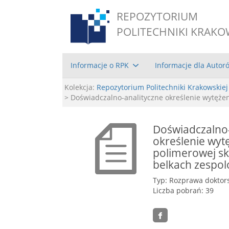
REPOZYTORIUM
POLITECHNIKI KRAKO
Informacje o RPK
Informacje dla Autor
Kolekcja:
Repozytorium Politechniki Krakowskiej
> Doświadczalno-analityczne określenie wytęże
Doświadczalno-
określenie wyt
polimerowej sk
belkach zespo
Typ: Rozprawa doktor
Liczba pobrań: 39