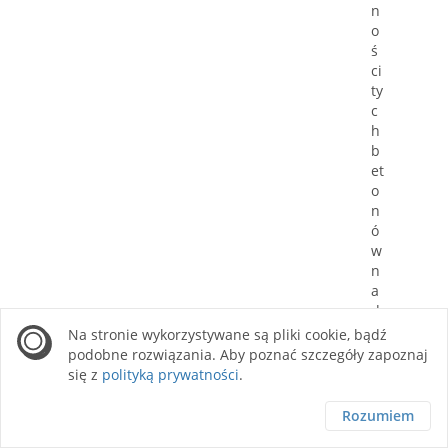
n
o
ś
ci
ty
c
h
b
et
o
n
ó
w
n
a
d
zi
Na stronie wykorzystywane są pliki cookie, bądź
ał
podobne rozwiązania. Aby poznać szczegóły zapoznaj
a
się z
polityką prywatności
.
ni
e
Rozumiem
m