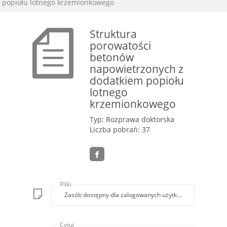
popiołu lotnego krzemionkowego
Struktura
porowatości
betonów
napowietrzonych z
dodatkiem popiołu
lotnego
krzemionkowego
Typ: Rozprawa doktorska
Liczba pobrań: 37
Pliki
Zasób dostępny dla zalogowanych użytkowników lub z k
Cytuj