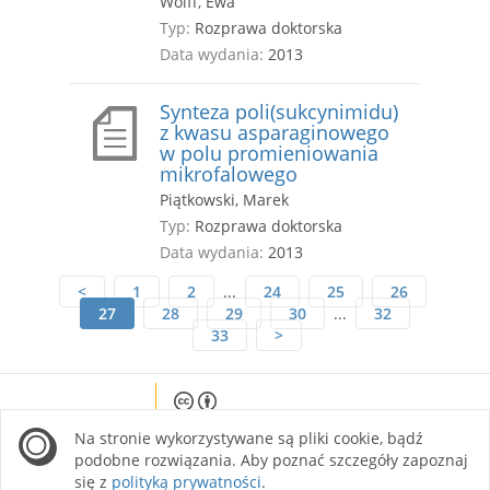
Wolff, Ewa
Typ:
Rozprawa doktorska
Data wydania:
2013
Synteza poli(sukcynimidu)
z kwasu asparaginowego
w polu promieniowania
mikrofalowego
Piątkowski, Marek
Typ:
Rozprawa doktorska
Data wydania:
2013
<
1
2
...
24
25
26
27
28
29
30
...
32
33
>
Except where otherwise noted, content on this
Na stronie wykorzystywane są pliki cookie, bądź
site is licensed under a Creative Commons
Attribution 4.0 International license.
podobne rozwiązania. Aby poznać szczegóły zapoznaj
się z
polityką prywatności
.