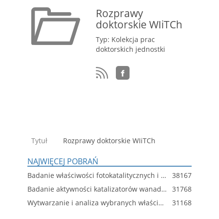
Rozprawy
doktorskie WIiTCh
Typ: Kolekcja prac
doktorskich jednostki
Tytuł
Rozprawy doktorskie WIiTCh
NAJWIĘCEJ POBRAŃ
Badanie właściwości fotokatalitycznych i charakterystyka fizykochemiczna nanokrystalicznych filmów TiO₂ na podłożu ceramicznym
38167
Badanie aktywności katalizatorów wanadowych w reakcji odwodornienia izobutanu do izobutenu w obecności ditlenku węgla
31768
Wytwarzanie i analiza wybranych właściwości nanokompozytów poli(chlorku winylu) z montmorylonitem (PVC/MMT)
31168