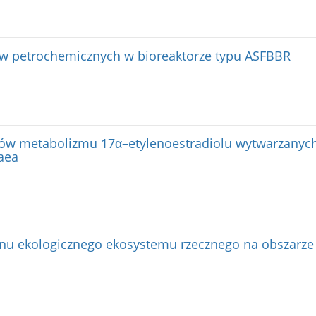
ów petrochemicznych w bioreaktorze typu ASFBBR
tów metabolizmu 17α–etylenoestradiolu wytwarzanych
aea
anu ekologicznego ekosystemu rzecznego na obszarze