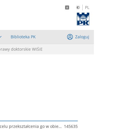
PL
Biblioteka PK
Zaloguj
rawy doktorskie WIŚiE
Analiza zakresu termomodernizacji oraz wykorzystania energii odnawialnych dla budynku mieszkalnego w celu przekształcenia go w obiekt nisko-energochłonny
145635