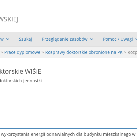
WSKIEJ
ów
Szukaj
Przeglądanie zasobów
Pomoc / Uwagi
>
Prace dyplomowe
>
Rozprawy doktorskie obronione na PK
> Rozp
torskie WIŚiE
doktorskich jednostki