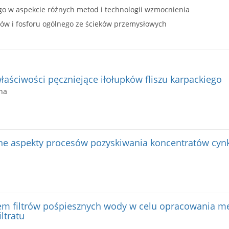
o w aspekcie różnych metod i technologii wzmocnienia
ów i fosforu ogólnego ze ścieków przemysłowych
łaściwości pęczniejące iłołupków fliszu karpackiego
na
ne aspekty procesów pozyskiwania koncentratów cynk
m filtrów pośpiesznych wody w celu opracowania me
ltratu