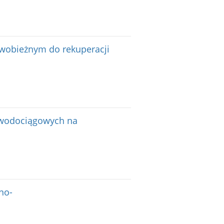
ewobieżnym do rekuperacji
h wodociągowych na
no-