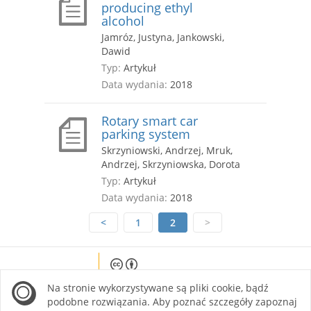
producing ethyl
alcohol
Jamróz, Justyna, Jankowski,
Dawid
Typ:
Artykuł
Data wydania:
2018
Rotary smart car
parking system
Skrzyniowski, Andrzej, Mruk,
Andrzej, Skrzyniowska, Dorota
Typ:
Artykuł
Data wydania:
2018
<
1
2
>
Except where otherwise noted, content on this
Na stronie wykorzystywane są pliki cookie, bądź
site is licensed under a Creative Commons
Attribution 4.0 International license.
podobne rozwiązania. Aby poznać szczegóły zapoznaj