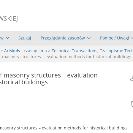
WSKIEJ
ów
Szukaj
Przeglądanie zasobów
Pomoc / Uwagi
>
Artykuły i czasopisma
>
Technical Transactions, Czasopismo Tec
 of masonry structures – evaluation methods for historical buildings
 of masonry structures – evaluation
torical buildings
f masonry structures – evaluation methods for historical buildings