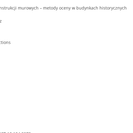
strukcji murowych – metody oceny w budynkach historycznych
z
ctions