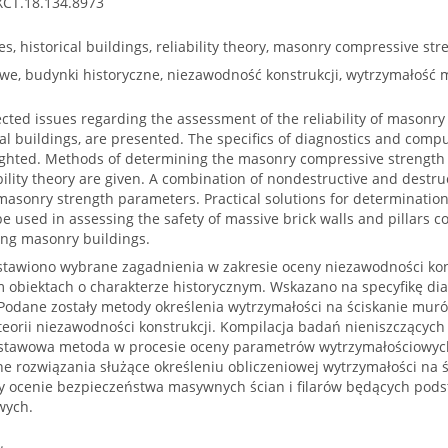
XCT.18.134.8973
s, historical buildings, reliability theory, masonry compressive str
we, budynki historyczne, niezawodność konstrukcji, wytrzymałość 
ected issues regarding the assessment of the reliability of masonry 
cal buildings, are presented. The specifics of diagnostics and compu
ighted. Methods of determining the masonry compressive strength in
bility theory are given. A combination of nondestructive and destruc
masonry strength parameters. Practical solutions for determinatio
e used in assessing the safety of massive brick walls and pillars c
ing masonry buildings.
stawiono wybrane zagadnienia w zakresie oceny niezawodności ko
m obiektach o charakterze historycznym. Wskazano na specyfikę dia
. Podane zostały metody określenia wytrzymałości na ściskanie mur
orii niezawodności konstrukcji. Kompilacja badań nieniszczących 
dstawowa metoda w procesie oceny parametrów wytrzymałościowyc
ne rozwiązania służące określeniu obliczeniowej wytrzymałości na 
y ocenie bezpieczeństwa masywnych ścian i filarów będących pod
wych.