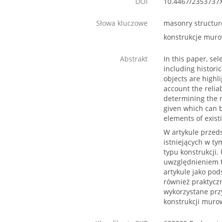
DOI
10.4467/2353737
Słowa kluczowe
masonry structure
konstrukcje muro
Abstrakt
In this paper, sel
including histori
objects are highl
account the relia
determining the 
given which can b
elements of exist
W artykule przed
istniejących w ty
typu konstrukcji
uwzględnieniem te
artykule jako po
również praktycz
wykorzystane prz
konstrukcji muro