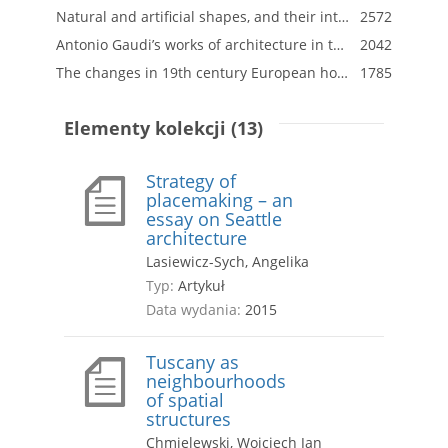
Natural and artificial shapes, and their interpretation
2572
Antonio Gaudi’s works of architecture in the aspect of chosen geometrical surfaces
2042
The changes in 19th century European hospital architecture. Selected examples
1785
Elementy kolekcji (13)
Strategy of
placemaking – an
essay on Seattle
architecture
Lasiewicz-Sych, Angelika
Typ:
Artykuł
Data wydania:
2015
Tuscany as
neighbourhoods
of spatial
structures
Chmielewski, Wojciech Jan